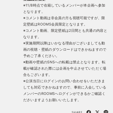
※11/8時点で在籍しているメンバーが本企画へ参加
となります。
※コメント動画は非会員の方も視聴可能ですが、限
定壁紙はROOMS会員限定となります。
※コメント動画、限定壁紙は2日間とも共通の内容と
なります。
※実施期間以降はいかなる理由がございましても動
画の視聴・壁紙のダウンロードはできかねますので
予めご了承ください。
※動画や壁紙のSNSへの転載は禁止となります。転
載が確認された際には企画を中止させていただく場
合もございます。
※公演当日にログインのお問い合わせをいただきま
しても対応できかねますので、事前に入会している
メンバーのROOMSへログインができるかご確認く
ださいますようお願いいたします。
SHARE