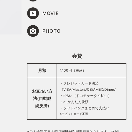
MOVIE
PHOTO
会費
月額
1,100円（税込）
・クレジットカード決済
（VISA/Master/JCB/AMEX/Diners）
お支払い方
・d払い（ドコモケータイ払い）
法(自動継
・auかんたん決済
続決済)
・ソフトバンクまとめて支払い
※デビットカード不可
※ご入金完了日の翌月同日が次回更新日となります。ただし、