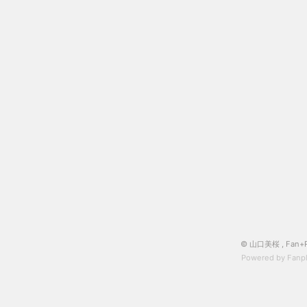
© 山口美桜 ,
Fan+
Powered by Fanpl