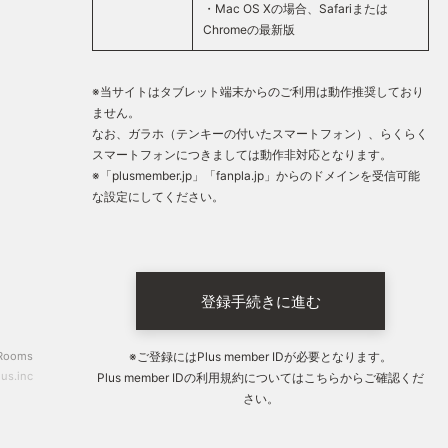
・Mac OS Xの場合、Safariまたは
Chromeの最新版
※当サイトはタブレット端末からのご利用は動作推奨しており
ません。
なお、ガラホ（テンキーの付いたスマートフォン）、らくらく
スマートフォンにつきましては動作非対応となります。
※「plusmember.jp」「fanpla.jp」からのドメインを受信可能
な設定にしてください。
登録手続きに進む
Rooms
※ご登録にはPlus member IDが必要となります。
us.inc
Plus member IDの利用規約については
こちらから
ご確認くだ
さい。