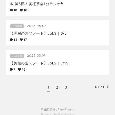
📻 第5回！美桜茶会1分ラジオ🎙️
10
16
2025.06.05
山口美桜
【美桜の週間ノート】vol.3｜6/5
14
17
2025.05.19
山口美桜
【美桜の週間ノート】vol.2｜5/19
7
15
NEXT
1
2
3
© 山口美桜 ,
Fan+Rooms
Powered by Fanplus.inc